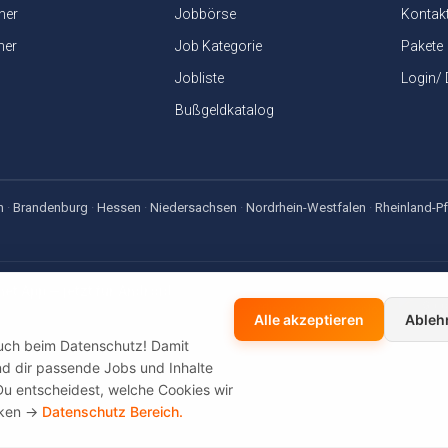
ner
Jobbörse
Kontak
ner
Job Kategorie
Pakete
Jobliste
Login/
Bußgeldkatalog
n
·
Brandenburg
·
Hessen
·
Niedersachsen
·
Nordrhein-Westfalen
·
Rheinland-Pf
net App — jetzt für Android
sen-, Gehaltsrechner & Bußgeldkatalog — offline dabei, kostenlos
Alle akzeptieren
Ableh
auch beim Datenschutz! Damit
 und dir passende Jobs und Inhalte
Du entscheidest, welche Cookies wir
cken ->
Datenschutz Bereich.