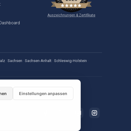
t
Auszeichnungen & Zertifikate
 Dashboard
alz
·
Sachsen
·
Sachsen-Anhalt
·
Schleswig-Holstein
·
nen
Einstellungen anpassen