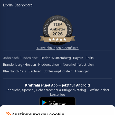
Login/ Dashboard
Auszeichnungen & Zertifikate
Jobs nach Bundesland:
Baden-Württemberg
·
Bayern
·
Berlin
·
Brandenburg
·
Hessen
·
Niedersachsen
·
Nordrhein-Westfalen
·
Rheinland-Pfalz
·
Sachsen
·
Schleswig-Holstein
·
Thüringen
Kraftfahrer.net App — jetzt für Android
Jobsuche, Spesen-, Gehaltsrechner & Bußgeldkatalog — offline dabei,
kostenlos
Zustimmung der cookie