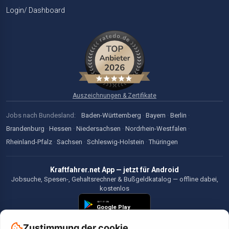
Login/ Dashboard
Auszeichnungen & Zertifikate
Jobs nach Bundesland:
Baden-Württemberg
·
Bayern
·
Berlin
·
Brandenburg
·
Hessen
·
Niedersachsen
·
Nordrhein-Westfalen
·
Rheinland-Pfalz
·
Sachsen
·
Schleswig-Holstein
·
Thüringen
Kraftfahrer.net App — jetzt für Android
Jobsuche, Spesen-, Gehaltsrechner & Bußgeldkatalog — offline dabei,
kostenlos
Zustimmung der cookie