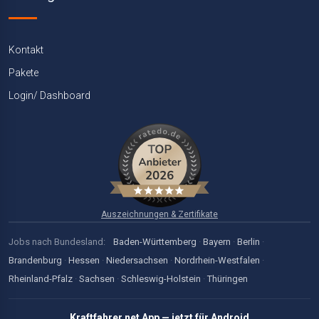
Kontakt
Pakete
Login/ Dashboard
Auszeichnungen & Zertifikate
Jobs nach Bundesland:
Baden-Württemberg
·
Bayern
·
Berlin
·
Brandenburg
·
Hessen
·
Niedersachsen
·
Nordrhein-Westfalen
·
Rheinland-Pfalz
·
Sachsen
·
Schleswig-Holstein
·
Thüringen
Kraftfahrer.net App — jetzt für Android