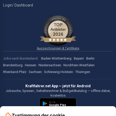
Login/ Dashboard
Auszeichnungen & Zertifikate
Jobs nach Bundesland:
Baden-Württemberg
·
Bayern
·
Berlin
·
Brandenburg
·
Hessen
·
Niedersachsen
·
Nordrhein-Westfalen
·
Rheinland-Pfalz
·
Sachsen
·
Schleswig-Holstein
·
Thüringen
Kraftfahrer.net App — jetzt für Android
Jobsuche, Spesen-, Gehaltsrechner & Bußgeldkatalog — offline dabei,
kostenlos
Zustimmung der cookie