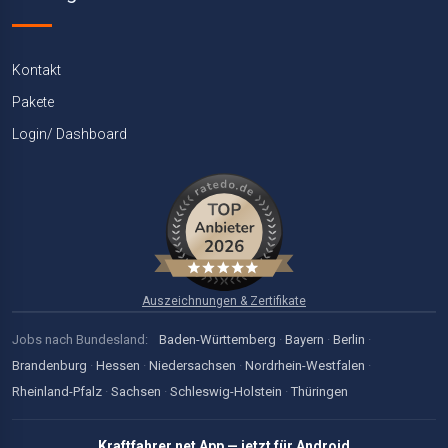
Kontakt
Pakete
Login/ Dashboard
Auszeichnungen & Zertifikate
Jobs nach Bundesland:
Baden-Württemberg
·
Bayern
·
Berlin
·
Brandenburg
·
Hessen
·
Niedersachsen
·
Nordrhein-Westfalen
·
Rheinland-Pfalz
·
Sachsen
·
Schleswig-Holstein
·
Thüringen
Kraftfahrer.net App — jetzt für Android