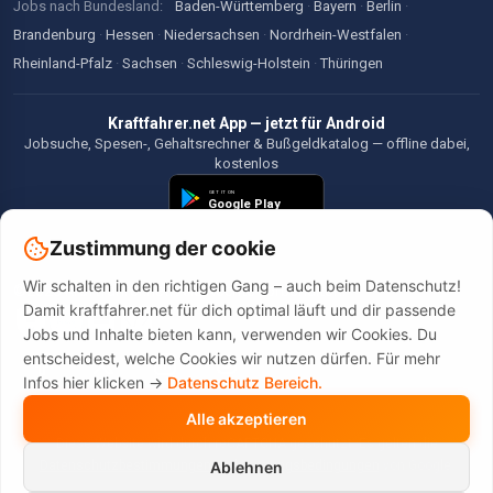
Jobs nach Bundesland:
Baden-Württemberg
·
Bayern
·
Berlin
·
Brandenburg
·
Hessen
·
Niedersachsen
·
Nordrhein-Westfalen
·
Rheinland-Pfalz
·
Sachsen
·
Schleswig-Holstein
·
Thüringen
Kraftfahrer.net App — jetzt für Android
Jobsuche, Spesen-, Gehaltsrechner & Bußgeldkatalog — offline dabei,
kostenlos
Zustimmung der cookie
Wir schalten in den richtigen Gang – auch beim Datenschutz!
©2026 Kraftfahrer.net. Alle Rechte vorbehalten.
Damit kraftfahrer.net für dich optimal läuft und dir passende
Jobs und Inhalte bieten kann, verwenden wir Cookies. Du
entscheidest, welche Cookies wir nutzen dürfen. Für mehr
Infos hier klicken ->
Datenschutz Bereich.
Alle akzeptieren
Diese Website wird durch reCAPTCHA geschützt. Es gelten die
Datenschutzbestimmungen
und
Nutzungsbedingungen
von Google.
Ablehnen