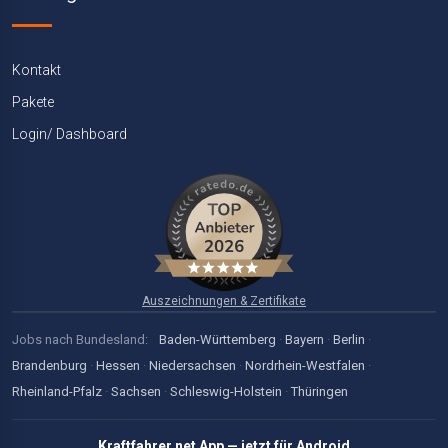
Kontakt
Pakete
Login/ Dashboard
Auszeichnungen & Zertifikate
Jobs nach Bundesland:
Baden-Württemberg
·
Bayern
·
Berlin
·
Brandenburg
·
Hessen
·
Niedersachsen
·
Nordrhein-Westfalen
·
Rheinland-Pfalz
·
Sachsen
·
Schleswig-Holstein
·
Thüringen
Kraftfahrer.net App — jetzt für Android