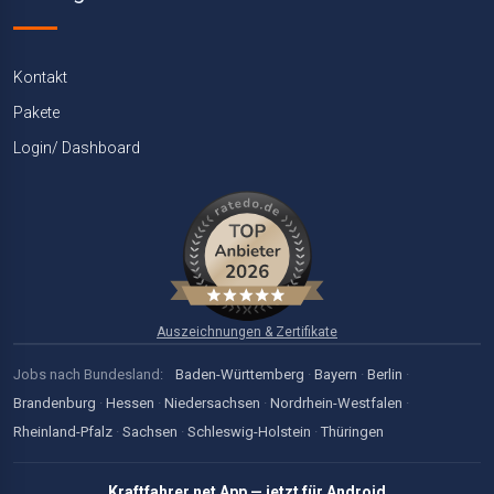
Kontakt
Pakete
Login/ Dashboard
Auszeichnungen & Zertifikate
Jobs nach Bundesland:
Baden-Württemberg
·
Bayern
·
Berlin
·
Brandenburg
·
Hessen
·
Niedersachsen
·
Nordrhein-Westfalen
·
Rheinland-Pfalz
·
Sachsen
·
Schleswig-Holstein
·
Thüringen
Kraftfahrer.net App — jetzt für Android