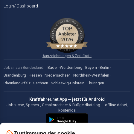
Login/ Dashboard
Auszeichnungen & Zertifikate
Jobs nach Bundesland:
Baden-Württemberg
·
Bayern
·
Berlin
·
Brandenburg
·
Hessen
·
Niedersachsen
·
Nordrhein-Westfalen
·
Rheinland-Pfalz
·
Sachsen
·
Schleswig-Holstein
·
Thüringen
Kraftfahrer.net App — jetzt für Android
Jobsuche, Spesen-, Gehaltsrechner & Bußgeldkatalog — offline dabei,
kostenlos
Zustimmung der cookie