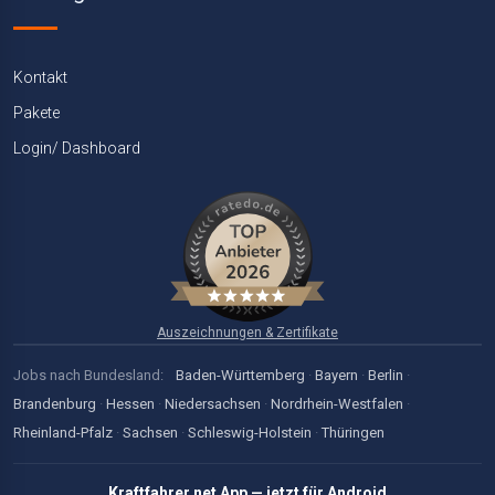
Kontakt
Pakete
Login/ Dashboard
Auszeichnungen & Zertifikate
Jobs nach Bundesland:
Baden-Württemberg
·
Bayern
·
Berlin
·
Brandenburg
·
Hessen
·
Niedersachsen
·
Nordrhein-Westfalen
·
Rheinland-Pfalz
·
Sachsen
·
Schleswig-Holstein
·
Thüringen
Kraftfahrer.net App — jetzt für Android