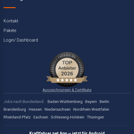
Kontakt
Pakete
Login/ Dashboard
Auszeichnungen & Zertifikate
Jobs nach Bundesland:
Baden-Württemberg
·
Bayern
·
Berlin
·
Brandenburg
·
Hessen
·
Niedersachsen
·
Nordrhein-Westfalen
·
Rheinland-Pfalz
·
Sachsen
·
Schleswig-Holstein
·
Thüringen
Kraftfahrer.net App — jetzt für Android