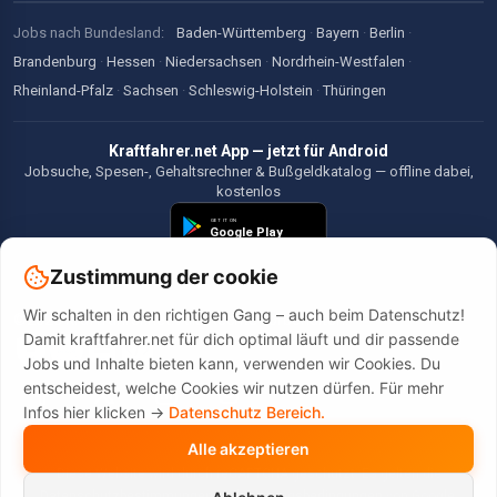
Jobs nach Bundesland:
Baden-Württemberg
·
Bayern
·
Berlin
·
Brandenburg
·
Hessen
·
Niedersachsen
·
Nordrhein-Westfalen
·
Rheinland-Pfalz
·
Sachsen
·
Schleswig-Holstein
·
Thüringen
Kraftfahrer.net App — jetzt für Android
Jobsuche, Spesen-, Gehaltsrechner & Bußgeldkatalog — offline dabei,
kostenlos
Zustimmung der cookie
Wir schalten in den richtigen Gang – auch beim Datenschutz!
©2026 Kraftfahrer.net. Alle Rechte vorbehalten.
Damit kraftfahrer.net für dich optimal läuft und dir passende
Jobs und Inhalte bieten kann, verwenden wir Cookies. Du
entscheidest, welche Cookies wir nutzen dürfen. Für mehr
Infos hier klicken ->
Datenschutz Bereich.
Alle akzeptieren
Diese Website wird durch reCAPTCHA geschützt. Es gelten die
Datenschutzbestimmungen
und
Nutzungsbedingungen
von Google.