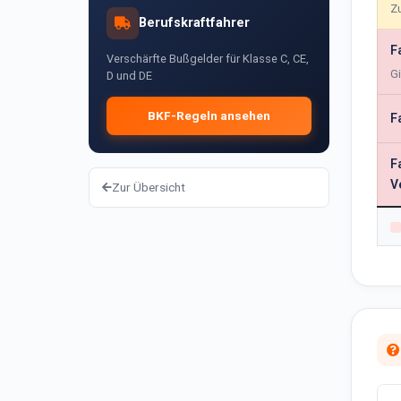
Zu
Berufskraftfahrer
F
Verschärfte Bußgelder für Klasse C, CE,
Gi
D und DE
BKF-Regeln ansehen
F
F
V
Zur Übersicht