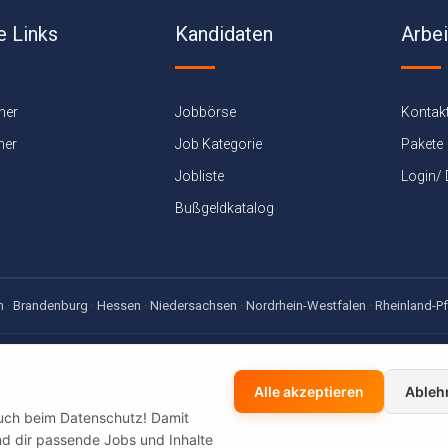
e Links
Kandidaten
Arbe
ner
Jobbörse
Kontak
ner
Job Kategorie
Pakete
Jobliste
Login/
Bußgeldkatalog
n
·
Brandenburg
·
Hessen
·
Niedersachsen
·
Nordrhein-Westfalen
·
Rheinland-Pf
net App — jetzt für Android
sen-, Gehaltsrechner & Bußgeldkatalog — offline dabei, kostenlos
Alle akzeptieren
Ableh
auch beim Datenschutz! Damit
 und dir passende Jobs und Inhalte