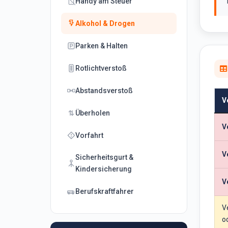
Handy am Steuer
Alkohol & Drogen
Parken & Halten
Rotlichtverstoß
Abstandsverstoß
V
Überholen
V
Vorfahrt
V
Sicherheitsgurt &
Kindersicherung
V
Berufskraftfahrer
V
o