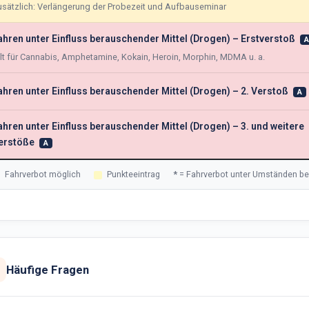
sätzlich: Verlängerung der Probezeit und Aufbauseminar
ahren unter Einfluss berauschender Mittel (Drogen) – Erstverstoß
A
lt für Cannabis, Amphetamine, Kokain, Heroin, Morphin, MDMA u. a.
ahren unter Einfluss berauschender Mittel (Drogen) – 2. Verstoß
A
ahren unter Einfluss berauschender Mittel (Drogen) – 3. und weitere
erstöße
A
Fahrverbot möglich
Punkteeintrag
*
= Fahrverbot unter Umständen be
Häufige Fragen