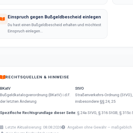
Einspruch gegen Bußgeldbescheid einlegen
Du hast einen Bußgeldbescheid erhalten und möchtest
Einspruch einlegen...
RECHTSQUELLEN & HINWEISE
BKatV
StVO
Bußgeldkatalogverordnung (BKatV) i.d.F.
Straßenverkehrs-Ordnung (StVO),
der letzten Änderung
insbesondere §§ 24, 25
Spezifische Rechtsgrundlage dieser Seite:
§ 24a StVG, § 316 StGB, § 315c
Letzte Aktualisierung: 08.08.2026
Angaben ohne Gewähr — maßgeblich ist