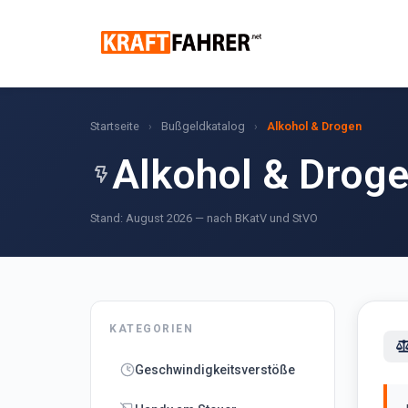
Startseite
Bußgeldkatalog
Alkohol & Drogen
›
›
Alkohol & Drog
Stand: August 2026 — nach BKatV und StVO
KATEGORIEN
Geschwindigkeitsverstöße