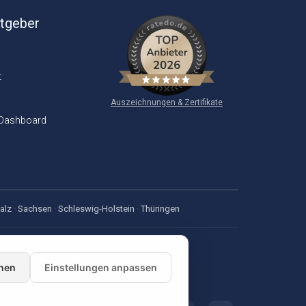
itgeber
t
Auszeichnungen & Zertifikate
 Dashboard
alz
·
Sachsen
·
Schleswig-Holstein
·
Thüringen
nen
Einstellungen anpassen