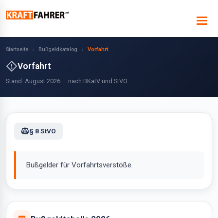
Startseite
›
Bußgeldkatalog
›
Vorfahrt
Vorfahrt
Stand: August 2026 — nach BKatV und StVO
§ 8 StVO
Bußgelder für Vorfahrtsverstöße.