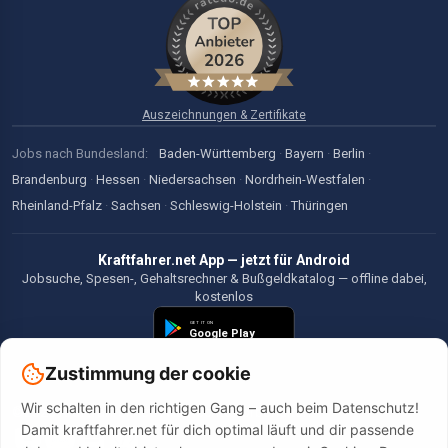
Auszeichnungen & Zertifikate
Jobs nach Bundesland:
Baden-Württemberg
·
Bayern
·
Berlin
·
Brandenburg
·
Hessen
·
Niedersachsen
·
Nordrhein-Westfalen
·
Rheinland-Pfalz
·
Sachsen
·
Schleswig-Holstein
·
Thüringen
Kraftfahrer.net App — jetzt für Android
Jobsuche, Spesen-, Gehaltsrechner & Bußgeldkatalog — offline dabei,
kostenlos
Zustimmung der cookie
Wir schalten in den richtigen Gang – auch beim Datenschutz!
©2026 Kraftfahrer.net. Alle Rechte vorbehalten.
Damit kraftfahrer.net für dich optimal läuft und dir passende