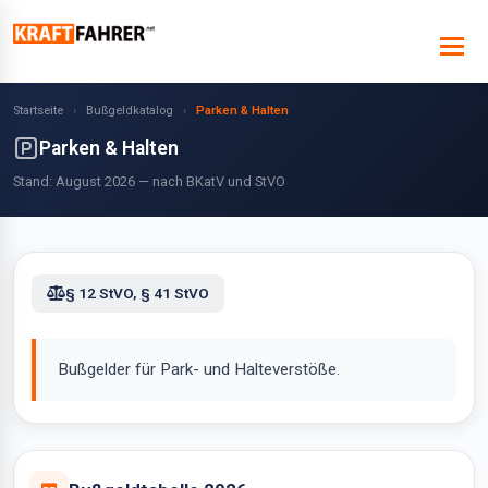
Startseite
›
Bußgeldkatalog
›
Parken & Halten
Parken & Halten
Stand: August 2026 — nach BKatV und StVO
§ 12 StVO, § 41 StVO
Bußgelder für Park- und Halteverstöße.