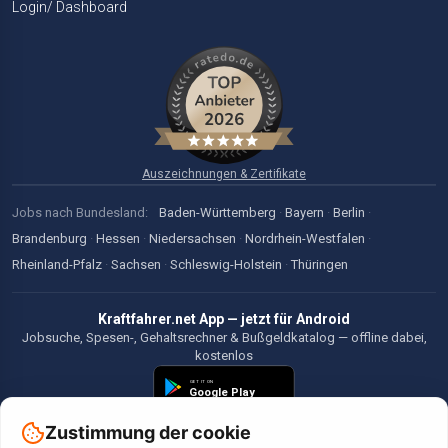
Login/ Dashboard
Auszeichnungen & Zertifikate
Jobs nach Bundesland:
Baden-Württemberg
·
Bayern
·
Berlin
·
Brandenburg
·
Hessen
·
Niedersachsen
·
Nordrhein-Westfalen
·
Rheinland-Pfalz
·
Sachsen
·
Schleswig-Holstein
·
Thüringen
Kraftfahrer.net App — jetzt für Android
Jobsuche, Spesen-, Gehaltsrechner & Bußgeldkatalog — offline dabei,
kostenlos
Zustimmung der cookie