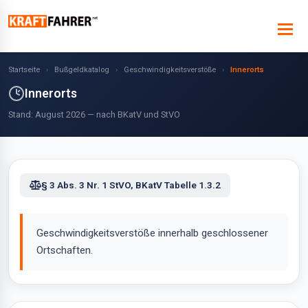
Startseite
›
Bußgeldkatalog
›
Geschwindigkeitsverstöße
›
Innerorts
Innerorts
Stand: August 2026 — nach BKatV und StVO
§ 3 Abs. 3 Nr. 1 StVO, BKatV Tabelle 1.3.2
Geschwindigkeitsverstöße innerhalb geschlossener
Ortschaften.