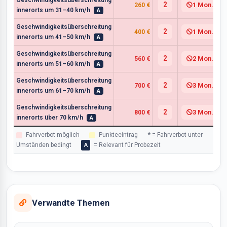
Geschwindigkeitsüberschreitung
2
1 Mon.
260 €
innerorts um 31–40 km/h
A
Geschwindigkeitsüberschreitung
2
1 Mon.
400 €
innerorts um 41–50 km/h
A
Geschwindigkeitsüberschreitung
2
2 Mon.
560 €
innerorts um 51–60 km/h
A
Geschwindigkeitsüberschreitung
2
3 Mon.
700 €
innerorts um 61–70 km/h
A
Geschwindigkeitsüberschreitung
2
3 Mon.
800 €
innerorts über 70 km/h
A
Fahrverbot möglich
Punkteeintrag
*
= Fahrverbot unter
Umständen bedingt
= Relevant für Probezeit
A
Verwandte Themen