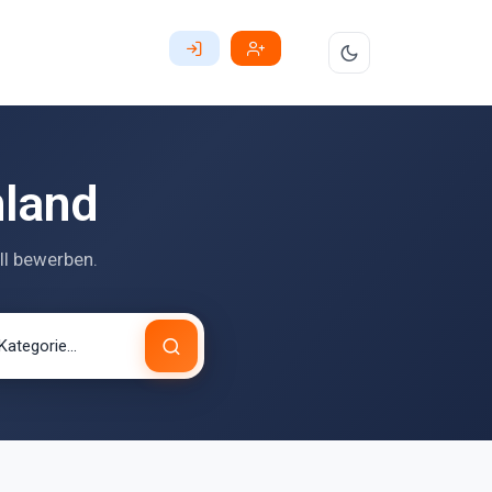
hland
ll bewerben.