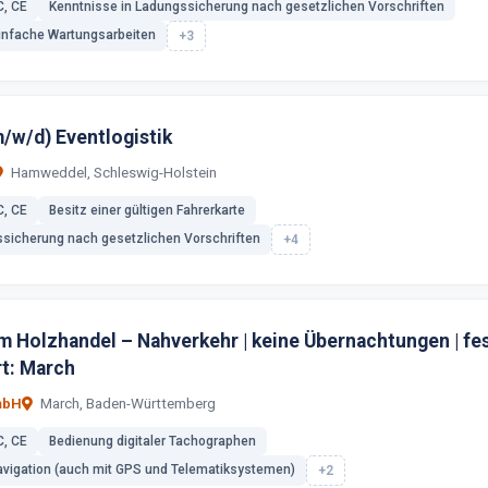
C, CE
Kenntnisse in Ladungssicherung nach gesetzlichen Vorschriften
infache Wartungsarbeiten
+3
m/w/d) Eventlogistik
Hamweddel, Schleswig-Holstein
C, CE
Besitz einer gültigen Fahrerkarte
ssicherung nach gesetzlichen Vorschriften
+4
m Holzhandel – Nahverkehr | keine Übernachtungen | fe
rt: March
mbH
March, Baden-Württemberg
C, CE
Bedienung digitaler Tachographen
vigation (auch mit GPS und Telematiksystemen)
+2