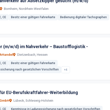
Nahverkehr auf Absetzkipper gesucht (m/w/d)
Bornheim, Nordrhein-Westfalen
C, CE
Besitz einer gültigen Fahrerkarte
Bedienung digitaler Tachographen
r (m/w/d) im Nahverkehr – Baustofflogistik -
chHandel
Dietzenbach, Hessen
C, CE
Besitz einer gültigen Fahrerkarte
ssicherung nach gesetzlichen Vorschriften
+4
für EU-Berufskraftfahrer-Weiterbildung
 GmbH
Lübeck, Schleswig-Holstein
C, CE
Kenntnisse in Ladungssicherung nach gesetzlichen Vorschriften