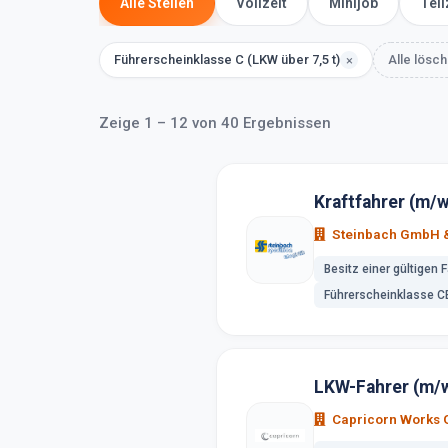
Alle Stellen
Vollzeit
Minijob
Teil
Führerscheinklasse C (LKW über 7,5 t)
Alle lösc
×
Zeige 1 – 12 von 40 Ergebnissen
Kraftfahrer (m/
Steinbach GmbH &
Besitz einer gültigen 
Führerscheinklasse CE
LKW-Fahrer (m/w
Capricorn Works