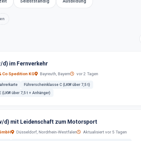
zeit
Selbstständig
Ausbildung
hen
w/d) im Fernverkehr
 Co Spedition KG
Bayreuth, Bayern
vor 2 Tagen
Fahrerkarte
Führerscheinklasse C (LKW über 7,5 t)
 (LKW über 7,5 t + Anhänger)
/d) mit Leidenschaft zum Motorsport
 GmbH
Düsseldorf, Nordrhein-Westfalen
Aktualisiert vor 5 Tagen